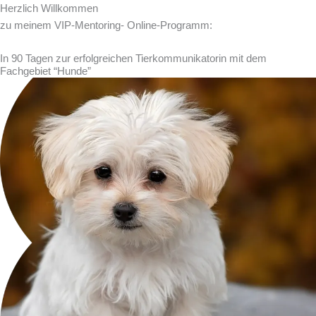
Herzlich Willkommen
zu meinem VIP-Mentoring- Online-Programm:
In 90 Tagen zur erfolgreichen Tierkommunikatorin mit dem
Fachgebiet “Hunde”