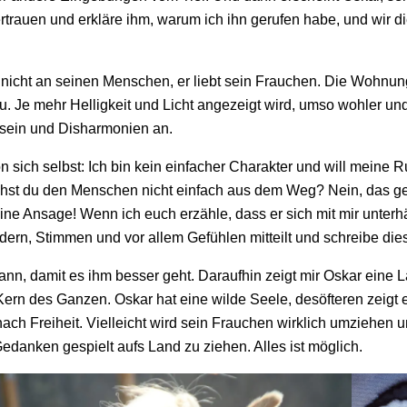
ertrauen und erkläre ihm, warum ich ihn gerufen habe, und wir 
iegt nicht an seinen Menschen, er liebt sein Frauchen. Die Wohnun
grau. Je mehr Helligkeit und Licht angezeigt wird, umso wohler und
sein und Disharmonien an.
 sich selbst: Ich bin kein einfacher Charakter und will meine
st du den Menschen nicht einfach aus dem Weg? Nein, das geht 
eine Ansage! Wenn ich euch erzähle, dass er sich mit mir unterh
ildern, Stimmen und vor allem Gefühlen mitteilt und schreibe dies
kann, damit es ihm besser geht. Daraufhin zeigt mir Oskar eine 
Kern des Ganzen. Oskar hat eine wilde Seele, desöfteren zeigt e
ch Freiheit. Vielleicht wird sein Frauchen wirklich umziehen 
Gedanken gespielt aufs Land zu ziehen. Alles ist möglich.