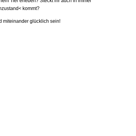
nem Tier erleben? Steckt ihr auch in immer
hzustand< kommt?
miteinander glücklich sein!