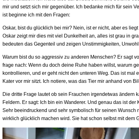
mir und setzt sich mir gegenüber. Ich bedanke mich für sein V
ist beginne ich mit den Fragen:
Oskar, bist du glücklich bei mir? Nein, ist er nicht, aber es l
Oskar zeigt mir dies mit viel Dunkelheit an, alles ist grau in 
bedeuten das Gegenteil und zeigen Unstimmigkeiten, Unwohl
Warum bist du so aggressiv zu anderen Menschen? Er sagt von
frage nach: Wenn du doch deine Ruhe haben willst, warum geh
kontrollieren, und er geht nicht den unteren Weg. Das ist mal 
Kater vor mir sitzt. Ich notiere, was das Tier mir anhand von B
Die dritte Frage lautet ob sein Frauchen irgendetwas ändern 
Feldern. Er sagt: Ich bin ein Wanderer. Und genau das ist der 
Sehr beeindruckend und sehr symbolisch für seinen Wunsch na
wirklich glücklich machen wird. Sie hat schon selbst mit dem 