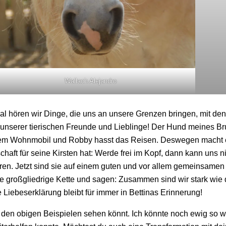
Wallach Alejandro
mal hören wir Dinge, die uns an unsere Grenzen bringen, mit de
nserer tierischen Freunde und Lieblinge! Der Hund meines Bru
it dem Wohnmobil und Robby hasst das Reisen. Deswegen macht e
chaft für seine Kirsten hat: Werde frei im Kopf, dann kann uns n
oren. Jetzt sind sie auf einem guten und vor allem gemeinsame
ne großgliedrige Kette und sagen: Zusammen sind wir stark wie d
iebeserklärung bleibt für immer in Bettinas Erinnerung!
an den obigen Beispielen sehen könnt. Ich könnte noch ewig so 